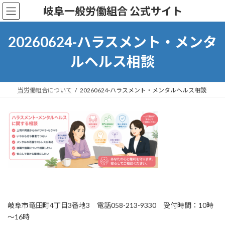
コ
ナ
岐阜一般労働組合 公式サイト
ン
ビ
テ
ゲ
ン
ー
20260624-ハラスメント・メンタ
ツ
シ
へ
ョ
ルヘルス相談
ス
ン
キ
に
ッ
移
当労働組合について
20260624-ハラスメント・メンタルヘルス相談
プ
動
岐阜市竜田町4丁目3番地3 電話058-213-9330 受付時間：10時
～16時