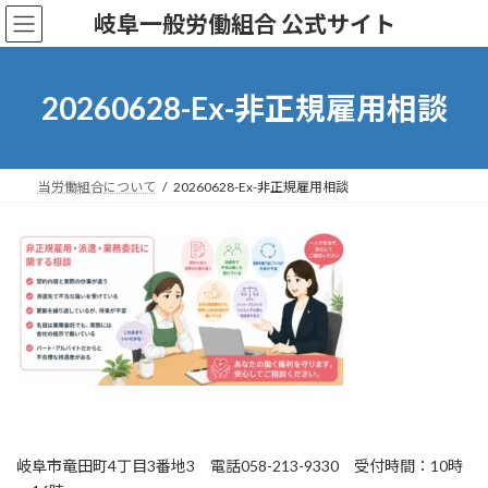
コ
ナ
岐阜一般労働組合 公式サイト
ン
ビ
テ
ゲ
ン
ー
ツ
シ
20260628-Ex-非正規雇用相談
へ
ョ
ス
ン
キ
に
ッ
移
当労働組合について
20260628-Ex-非正規雇用相談
プ
動
岐阜市竜田町4丁目3番地3 電話058-213-9330 受付時間：10時