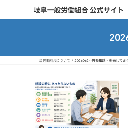
コ
ナ
岐阜一般労働組合 公式サイト
ン
ビ
テ
ゲ
ン
ー
ツ
シ
20
へ
ョ
ス
ン
キ
に
ッ
移
当労働組合について
20260624-労働相談・準備してお
プ
動