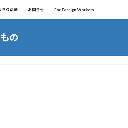
ＮＰＯ活動
お問合せ
For Foreign Workers
くもの