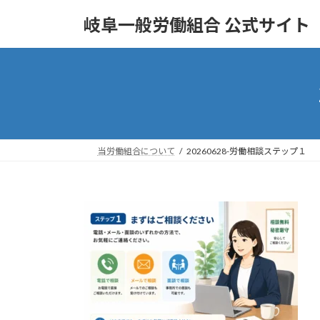
コ
ナ
岐阜一般労働組合 公式サイト
ン
ビ
テ
ゲ
ン
ー
ツ
シ
へ
ョ
ス
ン
キ
に
ッ
移
当労働組合について
20260628-労働相談ステップ１
プ
動