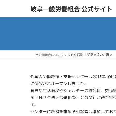
コ
ナ
岐阜一般労働組合 公式サイト
ン
ビ
テ
ゲ
ン
ー
ツ
シ
へ
ョ
ス
ン
キ
に
ッ
移
当労働組合について
ＮＰＯ活動
活動支援のお願い
プ
動
外国人労働救援・支援センターは2015年1
に併設されオープンしました。
食費や生活商品やシェルターの賃貸料、交渉
る「ＮＰＯ法人労働相談．ＣＯＭ」が得た寄
す。
センターに救済を求める相談者は増加してお