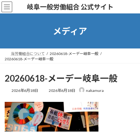
コ
ナ
岐阜一般労働組合 公式サイト
ン
ビ
テ
ゲ
ン
ー
ツ
シ
メディア
へ
ョ
ス
ン
キ
に
ッ
移
当労働組合について
20260618-メーデー岐阜一般
プ
動
20260618-メーデー岐阜一般
20260618-メーデー岐阜一般
最
2026年6月18日
2026年6月18日
nakamura
終
更
新
日
時
: