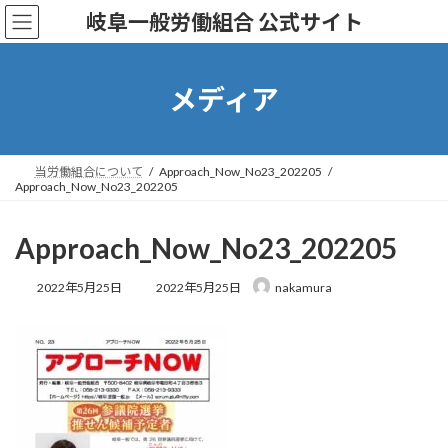
コ
ナ
岐阜一般労働組合 公式サイト
ン
ビ
テ
ゲ
ン
ー
ツ
シ
メディア
へ
ョ
ス
ン
キ
に
ッ
移
当労働組合について
Approach_Now_No23_202205
Approach_Now_No23_202205
プ
動
Approach_Now_No23_202205
最
2022年5月25日
2022年5月25日
nakamura
終
更
新
日
時
: