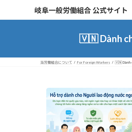
コ
ナ
岐阜一般労働組合 公式サイト
ン
ビ
テ
ゲ
ン
ー
ツ
シ
🇻🇳 Dành c
へ
ョ
ス
ン
キ
に
ッ
移
当労働組合について
For Foreign Workers
🇻🇳 Dành 
プ
動