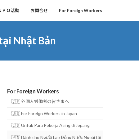
ＮＰＯ活動
お問合せ
For Foreign Workers
tại Nhật Bản
For Foreign Workers
🇯🇵 外国人労働者の皆さまへ
🇺🇸 For Foreign Workers in Japan
🇮🇩 Untuk Para Pekerja Asing di Jepang
🇻🇳 Dành cho Người Lao Động Nước Ngoài tại