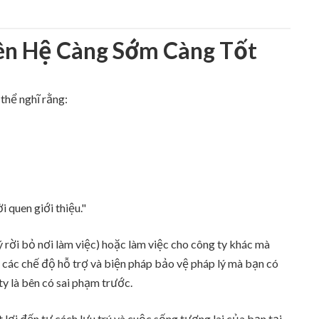
ên Hệ Càng Sớm Càng Tốt
 thể nghĩ rằng:
 quen giới thiệu."
 rời bỏ nơi làm việc) hoặc làm việc cho công ty khác mà
, các chế độ hỗ trợ và biện pháp bảo vệ pháp lý mà bạn có
ty là bên có sai phạm trước.
lợi đến tư cách lưu trú và cuộc sống tương lai của bạn tại