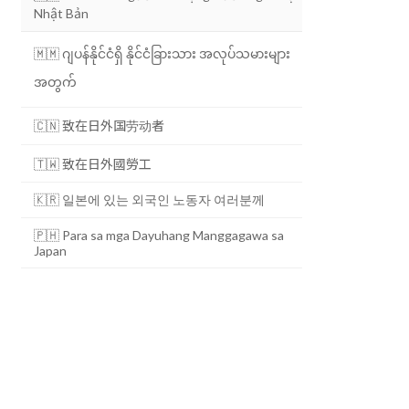
Nhật Bản
🇲🇲 ဂျပန်နိုင်ငံရှိ နိုင်ငံခြားသား အလုပ်သမားများ
အတွက်
🇨🇳 致在日外国劳动者
🇹🇼 致在日外國勞工
🇰🇷 일본에 있는 외국인 노동자 여러분께
🇵🇭 Para sa mga Dayuhang Manggagawa sa
Japan