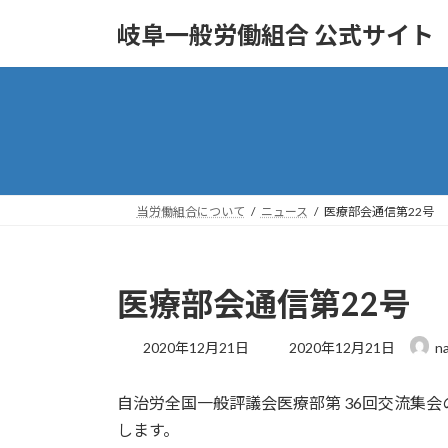
コ
ナ
岐阜一般労働組合 公式サイト
ン
ビ
テ
ゲ
ン
ー
ツ
シ
へ
ョ
ス
ン
キ
に
ッ
移
当労働組合について
ニュース
医療部会通信第22号
プ
動
医療部会通信第22号
最
2020年12月21日
2020年12月21日
n
終
更
自治労全国一般評議会医療部第 36回交流集
新
日
します。
時